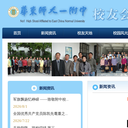
新闻资讯
军旗飘扬忆峥嵘 ——致敬附中校...
2026/8/1
全国优秀共产党员陈凯先耄耋之...
2026/7/22
乒协助阵，跨校切磋 第三...