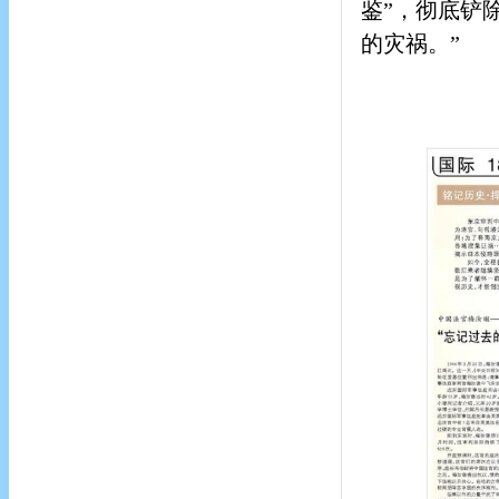
鉴”，彻底铲
的灾祸。”